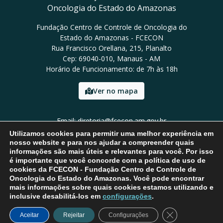
Oncologia do Estado do Amazonas
Fundação Centro de Controle de Oncologia do
Estado do Amazonas - FCECON
Rua Francisco Orellana, 215, Planalto
Cep: 69040-010, Manaus - AM
Horário de Funcionamento: de 7h às 18h
Ver no mapa
Email: diretoria@fcecon.am.gov.br
Tel: (92) 3024-0420 / 3024-0421
Utilizamos cookies para permitir uma melhor experiência em
nosso website e para nos ajudar a compreender quais
informações são mais úteis e relevantes para você. Por isso
é importante que você concorde com a política de uso de
cookies da FCECON - Fundação Centro de Controle de
Oncologia do Estado do Amazonas. Você pode encontrar
mais informações sobre quais cookies estamos utilizando e
inclusive desabilitá-los em
configurações
.
Close GDPR Coo
Aceitar
Rejeitar
Configurações