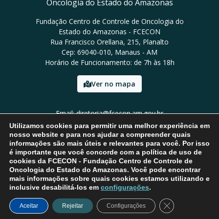
Oncologia do Estado do Amazonas
Fundação Centro de Controle de Oncologia do
Estado do Amazonas - FCECON
Rua Francisco Orellana, 215, Planalto
Cep: 69040-010, Manaus - AM
Horário de Funcionamento: de 7h às 18h
Ver no mapa
Email: diretoria@fcecon.am.gov.br
Tel: (92) 3024-0420 / 3024-0421
Utilizamos cookies para permitir uma melhor experiência em
nosso website e para nos ajudar a compreender quais
informações são mais úteis e relevantes para você. Por isso
é importante que você concorde com a política de uso de
cookies da FCECON - Fundação Centro de Controle de
Oncologia do Estado do Amazonas. Você pode encontrar
mais informações sobre quais cookies estamos utilizando e
inclusive desabilitá-los em
configurações
.
Close GDPR Coo
Aceitar
Rejeitar
Configurações