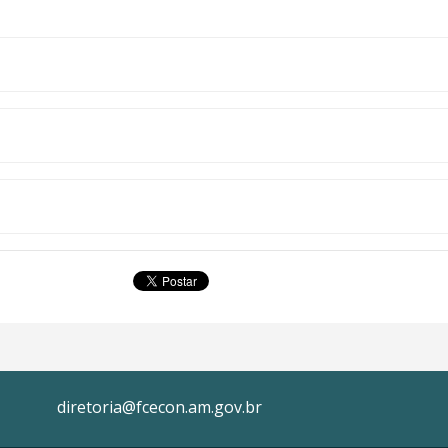
diretoria@fcecon.am.gov.br