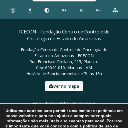
FCECON - Fundação Centro de Controle de
Oncologia do Estado do Amazonas
Fundação Centro de Controle de Oncologia do
Estado do Amazonas - FCECON
Rua Francisco Orellana, 215, Planalto
Cep: 69040-010, Manaus - AM
Horário de Funcionamento: de 7h às 18h
Ver no mapa
Email: diretoria@fcecon.am.gov.br
Tel: (92) 3024-0420 / 3024-0421
Utilizamos cookies para permitir uma melhor experiência em
nosso website e para nos ajudar a compreender quais
informações são mais úteis e relevantes para você. Por isso
é importante que você concorde com a política de uso de