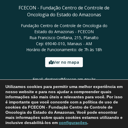
FCECON - Fundação Centro de Controle de
Oncologia do Estado do Amazonas
Fundação Centro de Controle de Oncologia do
Estado do Amazonas - FCECON
Rua Francisco Orellana, 215, Planalto
Cep: 69040-010, Manaus - AM
Horário de Funcionamento: de 7h às 18h
Ver no mapa
Email: diretoria@fcecon.am.gov.br
Tel: (92) 3024-0420 / 3024-0421
Utilizamos cookies para permitir uma melhor experiência em
nosso website e para nos ajudar a compreender quais
informações são mais úteis e relevantes para você. Por isso
é importante que você concorde com a política de uso de
cookies da FCECON - Fundação Centro de Controle de
Oncologia do Estado do Amazonas. Você pode encontrar
mais informações sobre quais cookies estamos utilizando e
inclusive desabilitá-los em
configurações
.