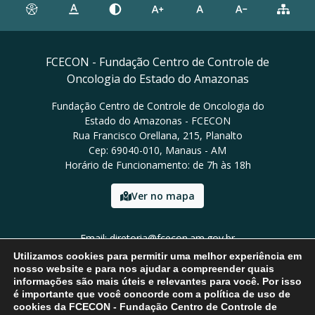
FCECON - Fundação Centro de Controle de
Oncologia do Estado do Amazonas
Fundação Centro de Controle de Oncologia do
Estado do Amazonas - FCECON
Rua Francisco Orellana, 215, Planalto
Cep: 69040-010, Manaus - AM
Horário de Funcionamento: de 7h às 18h
Ver no mapa
Email: diretoria@fcecon.am.gov.br
Tel: (92) 3024-0420 / 3024-0421
Utilizamos cookies para permitir uma melhor experiência em
nosso website e para nos ajudar a compreender quais
informações são mais úteis e relevantes para você. Por isso
é importante que você concorde com a política de uso de
cookies da FCECON - Fundação Centro de Controle de