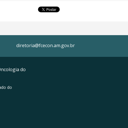
diretoria@fcecon.am.gov.br
Oncologia do
ado do