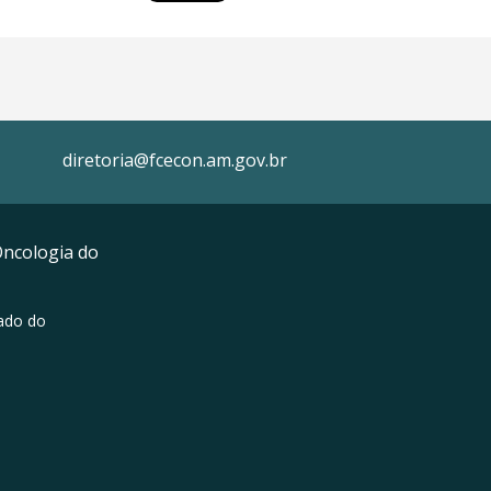
diretoria@fcecon.am.gov.br
Oncologia do
ado do