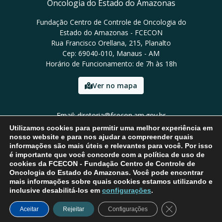
Oncologia do Estado do Amazonas
Fundação Centro de Controle de Oncologia do
Estado do Amazonas - FCECON
Rua Francisco Orellana, 215, Planalto
Cep: 69040-010, Manaus - AM
Horário de Funcionamento: de 7h às 18h
Ver no mapa
Email: diretoria@fcecon.am.gov.br
Tel: (92) 3024-0420 / 3024-0421
Utilizamos cookies para permitir uma melhor experiência em
nosso website e para nos ajudar a compreender quais
informações são mais úteis e relevantes para você. Por isso
é importante que você concorde com a política de uso de
cookies da FCECON - Fundação Centro de Controle de
Oncologia do Estado do Amazonas. Você pode encontrar
mais informações sobre quais cookies estamos utilizando e
inclusive desabilitá-los em
configurações
.
Close GDPR Coo
Aceitar
Rejeitar
Configurações