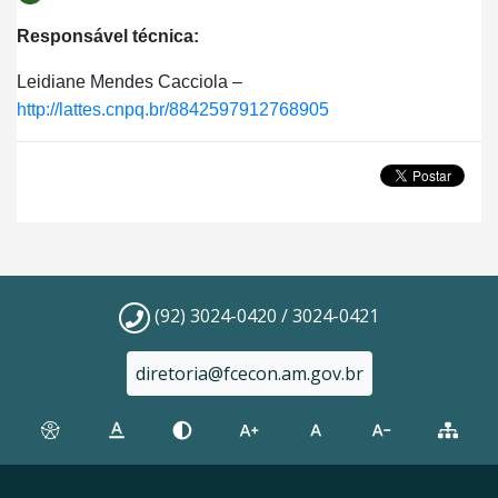
Responsável técnica:
Leidiane Mendes Cacciola –
http://lattes.cnpq.br/88425979127689
05
(92) 3024-0420 / 3024-0421
diretoria@fcecon.am.gov.br