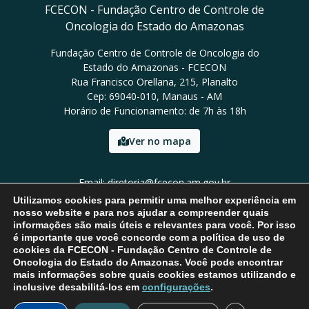
FCECON - Fundação Centro de Controle de
Oncologia do Estado do Amazonas
Fundação Centro de Controle de Oncologia do
Estado do Amazonas - FCECON
Rua Francisco Orellana, 215, Planalto
Cep: 69040-010, Manaus - AM
Horário de Funcionamento: de 7h às 18h
Ver no mapa
Email: diretoria@fcecon.am.gov.br
Tel: (92) 3024-0420 / 3024-0421
Utilizamos cookies para permitir uma melhor experiência em
nosso website e para nos ajudar a compreender quais
informações são mais úteis e relevantes para você. Por isso
é importante que você concorde com a política de uso de
cookies da FCECON - Fundação Centro de Controle de
Oncologia do Estado do Amazonas. Você pode encontrar
mais informações sobre quais cookies estamos utilizando e
inclusive desabilitá-los em
configurações
.