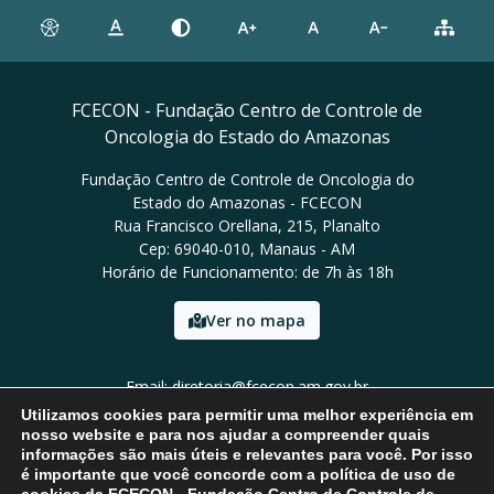
FCECON - Fundação Centro de Controle de
Oncologia do Estado do Amazonas
Fundação Centro de Controle de Oncologia do
Estado do Amazonas - FCECON
Rua Francisco Orellana, 215, Planalto
Cep: 69040-010, Manaus - AM
Horário de Funcionamento: de 7h às 18h
Ver no mapa
Email: diretoria@fcecon.am.gov.br
Tel: (92) 3024-0420 / 3024-0421
Utilizamos cookies para permitir uma melhor experiência em
nosso website e para nos ajudar a compreender quais
informações são mais úteis e relevantes para você. Por isso
é importante que você concorde com a política de uso de