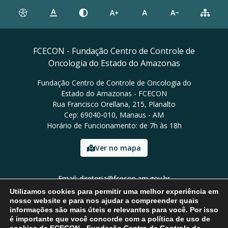
FCECON - Fundação Centro de Controle de
Oncologia do Estado do Amazonas
Fundação Centro de Controle de Oncologia do
Estado do Amazonas - FCECON
Rua Francisco Orellana, 215, Planalto
Cep: 69040-010, Manaus - AM
Horário de Funcionamento: de 7h às 18h
Ver no mapa
Email: diretoria@fcecon.am.gov.br
Tel: (92) 3024-0420 / 3024-0421
Utilizamos cookies para permitir uma melhor experiência em
nosso website e para nos ajudar a compreender quais
informações são mais úteis e relevantes para você. Por isso
é importante que você concorde com a política de uso de