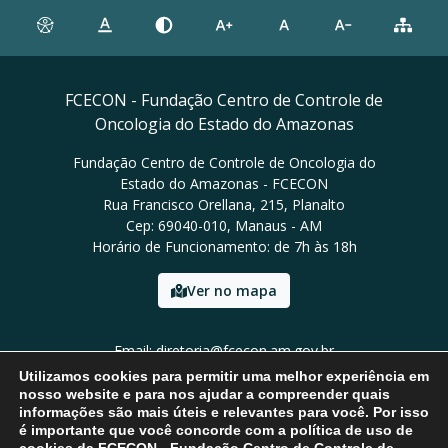
FCECON - Fundação Centro de Controle de
Oncologia do Estado do Amazonas
Fundação Centro de Controle de Oncologia do
Estado do Amazonas - FCECON
Rua Francisco Orellana, 215, Planalto
Cep: 69040-010, Manaus - AM
Horário de Funcionamento: de 7h às 18h
Ver no mapa
Email: diretoria@fcecon.am.gov.br
Tel: (92) 3024-0420 / 3024-0421
Utilizamos cookies para permitir uma melhor experiência em
nosso website e para nos ajudar a compreender quais
informações são mais úteis e relevantes para você. Por isso
é importante que você concorde com a política de uso de