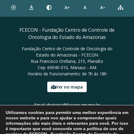
FCECON - Fundação Centro de Controle de
Oncologia do Estado do Amazonas
Fundação Centro de Controle de Oncologia do
Estado do Amazonas - FCECON
Rua Francisco Orellana, 215, Planalto
Cep: 69040-010, Manaus - AM
Horário de Funcionamento: de 7h às 18h
Ver no mapa
Email: diretoria@fcecon.am.gov.br
Tel: (92) 3024-0420 / 3024-0421
Utilizamos cookies para permitir uma melhor experiência em
nosso website e para nos ajudar a compreender quais
informações são mais úteis e relevantes para você. Por isso
é importante que você concorde com a política de uso de