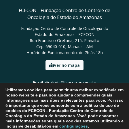
FCECON - Fundação Centro de Controle de
Oncologia do Estado do Amazonas
Fundação Centro de Controle de Oncologia do
Estado do Amazonas - FCECON
Rua Francisco Orellana, 215, Planalto
Cep: 69040-010, Manaus - AM
Horário de Funcionamento: de 7h às 18h
Ver no mapa
Email: diretoria@fcecon.am.gov.br
Tel: (92) 3024-0420 / 3024-0421
Utilizamos cookies para permitir uma melhor experiência em
nosso website e para nos ajudar a compreender quais
informações são mais úteis e relevantes para você. Por isso
é importante que você concorde com a política de uso de
cookies da FCECON - Fundação Centro de Controle de
Oncologia do Estado do Amazonas. Você pode encontrar
mais informações sobre quais cookies estamos utilizando e
inclusive desabilitá-los em
configurações
.