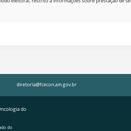
íodo eleitoral, restrito a informações sobre prestação de se
diretoria@fcecon.am.gov.br
Oncologia do
ado do