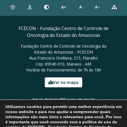
FCECON - Fundação Centro de Controle de
Oncologia do Estado do Amazonas
Fundação Centro de Controle de Oncologia do
Estado do Amazonas - FCECON
Rua Francisco Orellana, 215, Planalto
Cep: 69040-010, Manaus - AM
Horário de Funcionamento: de 7h às 18h
Ver no mapa
Email: diretoria@fcecon.am.gov.br
Tel: (92) 3024-0420 / 3024-0421
Utilizamos cookies para permitir uma melhor experiência em
nosso website e para nos ajudar a compreender quais
informações são mais úteis e relevantes para você. Por isso
é importante que você concorde com a política de uso de