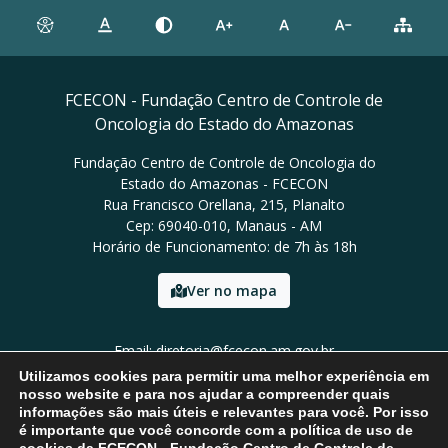
FCECON - Fundação Centro de Controle de
Oncologia do Estado do Amazonas
Fundação Centro de Controle de Oncologia do
Estado do Amazonas - FCECON
Rua Francisco Orellana, 215, Planalto
Cep: 69040-010, Manaus - AM
Horário de Funcionamento: de 7h às 18h
Ver no mapa
Email: diretoria@fcecon.am.gov.br
Tel: (92) 3024-0420 / 3024-0421
Utilizamos cookies para permitir uma melhor experiência em
nosso website e para nos ajudar a compreender quais
informações são mais úteis e relevantes para você. Por isso
é importante que você concorde com a política de uso de